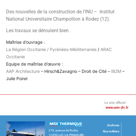
Des nouvelles de la construction de l’INU – Institut
National Universitaire Champollion à Rodez (12).
Les travaux se déroulent bien .
Maîtrise d’ouvrage :
La Région Occitanie / Pyrénées-Méditerranée
/
ARAC
Occitanie
Equipe de maîtrise d’œuvre :
AAP Architecture
– Hirsch&Zavagno – Droit de Cité –
IB2M
–
Julie Poirel
Le site officiel :
www.univ-jfc.fr
Archives
279, avenue de Rodez
Nos métiers
12450 LUC-LA-PRIMAUBE