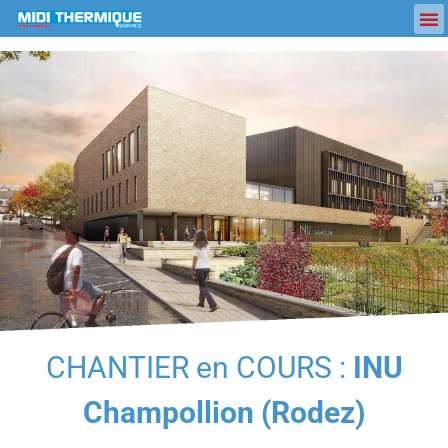
CHANTIER en COURS :
INU
Champollion (Rodez)