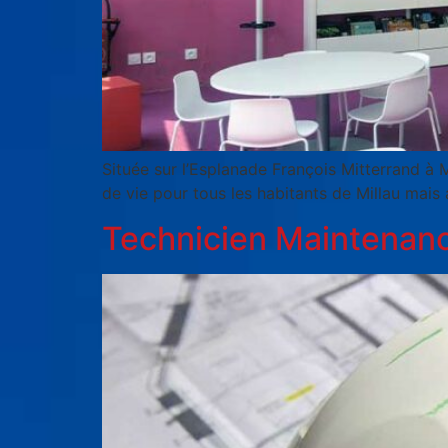
Située sur l’Esplanade François Mitterrand à
de vie pour tous les habitants de Millau ma
Technicien Maintenanc